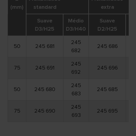
(mm)
standard
extra
Suave
Médio
Suave
M
D3/H25
D3/H40
D2/H25
D2
245
50
245 681
245 686
24
682
245
75
245 691
245 696
24
692
245
50
245 680
245 685
24
683
245
75
245 690
245 695
24
693