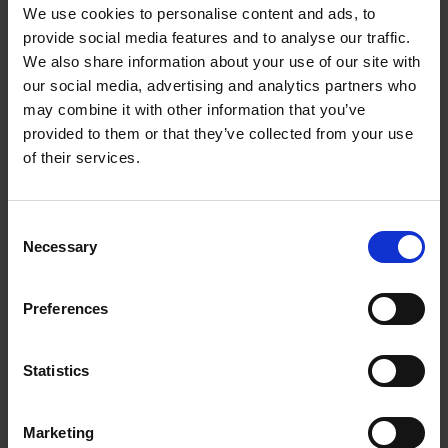
We use cookies to personalise content and ads, to
provide social media features and to analyse our traffic.
We also share information about your use of our site with
our social media, advertising and analytics partners who
DISCO FLAP DE FELTRO – COM COSTADO
REDUZIDO
may combine it with other information that you’ve
provided to them or that they’ve collected from your use
Ferramentas diversificadas para polimento de alto
of their services.
brilho.
Consent
Necessary
Selection
Preferences
Statistics
Marketing