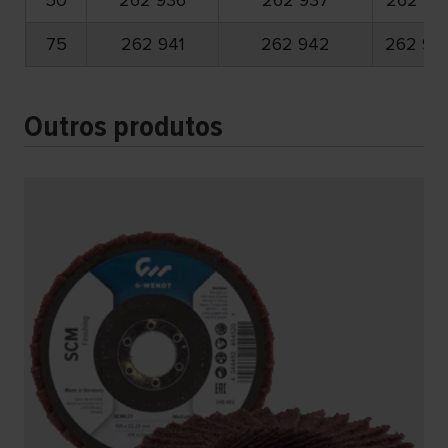
50
262 936
262 937
262 93
75
262 941
262 942
262 94
Outros produtos