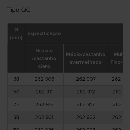
Tipo QC
Ø
Especificação
(mm)
Grosso
Médio/castanho
Muito
/castanho
avermelhado
Fino/azu
claro
38
262 906
262 907
262 90
50
262 911
262 912
262 91
75
262 916
262 917
262 91
38
262 931
262 932
262 93