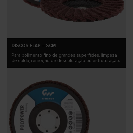
DISCOS FLAP – SCM
Para polimento fino de grandes superfícies, limpeza
de solda, remoção de descoloração ou estruturação.