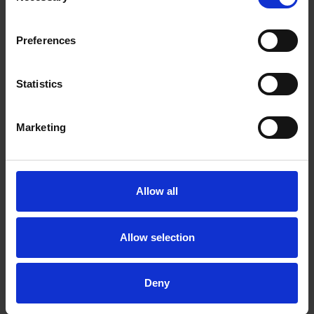
Preferences
LIXADORA DE CINTA – BFS650
Peça de encaixe para lixadora de cinta para tubos, de
Statistics
lixadora de cinta e de esmerilhadeira de solda em
ângulo – sempre a máxima flexibilidade para o
utilizador. Com o nosso leque de ampliação, pode
Marketing
transformar a FPM230 numa solução 5 em 1.
Allow all
Allow selection
Deny