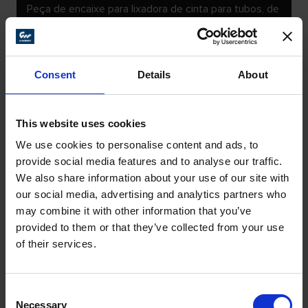
Peça de encaixe para lixadora de cinta para tubos, de
lixadora de cinta e de esmerilhadeira de solda em
ângulo – sempre a máxima flexibilidade para o
utilizador. Com o nosso leque de ampliação, pode
transformar a FPM230 numa solução 5 em 1.
Consent
Details
About
This website uses cookies
We use cookies to personalise content and ads, to
provide social media features and to analyse our traffic.
We also share information about your use of our site with
our social media, advertising and analytics partners who
may combine it with other information that you’ve
provided to them or that they’ve collected from your use
of their services.
Consent
Necessary
Selection