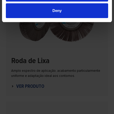
Deny
Roda de Lixa
Amplo espectro de aplicação, acabamento particularmente
uniforme e adaptação ideal aos contornos.
VER PRODUTO