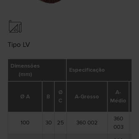
Tipo LV
Dimensões
Especificação
(mm)
Ø
A-
A
Ø A
B
A-Grosso
C
Médio
Fi
360
3
100
30
25
360 002
003
0