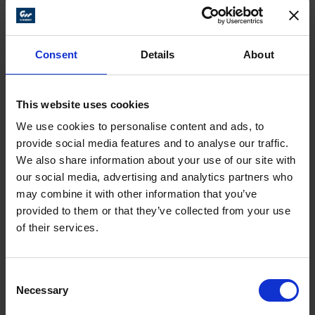
Consent
Details
About
DISCOS DE TROCA RÁPIDA PARA ACABAMENTO
This website uses cookies
HS
We use cookies to personalise content and ads, to
Manta abrasiva particularmente durável, que também
provide social media features and to analyse our traffic.
é adequado para o processamento de cantos e
We also share information about your use of our site with
extremidades.
our social media, advertising and analytics partners who
may combine it with other information that you’ve
provided to them or that they’ve collected from your use
of their services.
Consent
Necessary
Selection