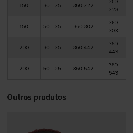
360
3
150
30
25
360 222
223
2
360
3
150
50
25
360 302
303
3
360
3
200
30
25
360 442
443
4
360
3
200
50
25
360 542
543
5
Outros produtos