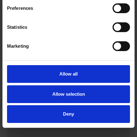
Preferences
Statistics
Marketing
DISCO DE TROCA RÁPIDA – SINTÉTICO
Allow all
Ajudantes versáteis e flexíveis, por exemplo, para o
refinamento geral de superfícies, em aço e aço
inoxidável (INOX).
Allow selection
Deny