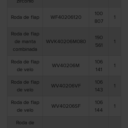
zircónio
100
Roda de flap
WF40206120
1
807
Roda de flap
190
de manta
WVK40206M080
1
561
combinada
Roda de flap
106
WV40206M
1
de velo
141
Roda de flap
106
WV40206VF
1
de velo
143
Roda de flap
106
WV40206SF
1
de velo
144
Roda de