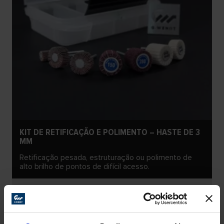
KIT DE RETIFICAÇÃO E POLIMENTO – HASTE DE 3
MM
Retificação pesada, estruturação ou polimento de
alto brilho de pontos de difícil acesso.