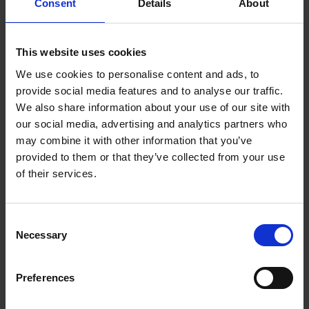
Consent
Details
About
This website uses cookies
We use cookies to personalise content and ads, to
provide social media features and to analyse our traffic.
We also share information about your use of our site with
our social media, advertising and analytics partners who
may combine it with other information that you’ve
provided to them or that they’ve collected from your use
of their services.
Consent
KIT DE ANEL DE LIXA DE LAMELAR
Necessary
Selection
Estas ferramentas constituem uma alternativa às
rodas de flap e garantem uma remoção de material
elevada e também constante.
Preferences