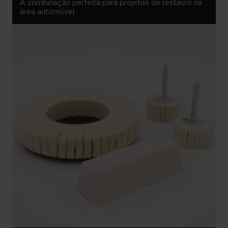
A combinação perfeita para projetos de restauro na
área automóvel.