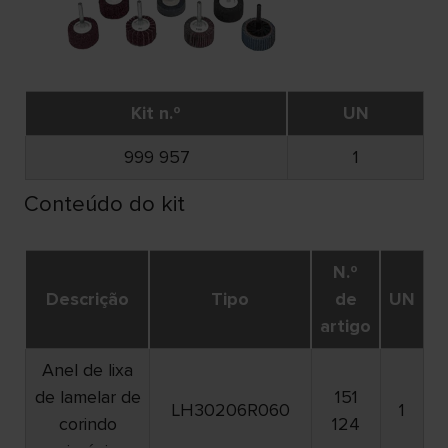
Kit n.º
UN
999 957
1
Conteúdo do kit
N.º
Descrição
Tipo
de
UN
artigo
Anel de lixa
de lamelar de
151
LH30206R060
1
corindo
124