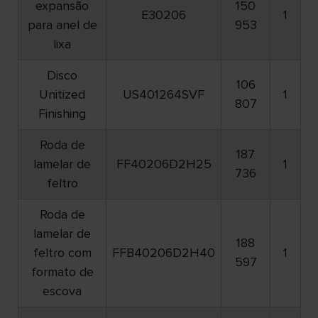
expansão
150
E30206
1
para anel de
953
lixa
Disco
106
Unitized
US401264SVF
1
807
Finishing
Roda de
187
lamelar de
FF40206D2H25
1
736
feltro
Roda de
lamelar de
188
feltro com
FFB40206D2H40
1
597
formato de
escova