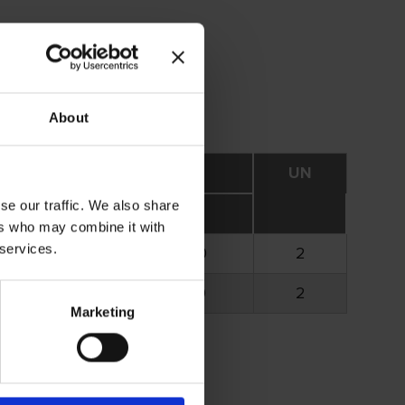
About
Rpm
UN
se our traffic. We also share
opc.
máx.
ers who may combine it with
 services.
1.650
8.500
2
1.520
7.700
2
Marketing