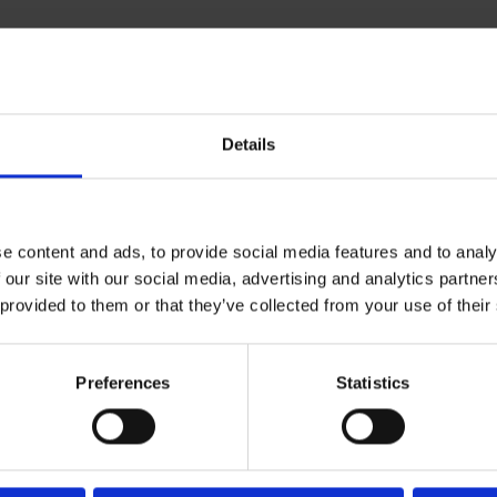
Details
N.º de artigo
e content and ads, to provide social media features and to analy
Ø B
 our site with our social media, advertising and analytics partn
 provided to them or that they’ve collected from your use of their
22,23
247 115
22,23
247 125
Preferences
Statistics