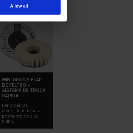
Allow all
MINI DISCOS FLAP
DE FELTRO –
SISTEMA DE TROCA
RÁPIDA
Ferramentas
diversificadas para
polimento de alto
brilho.