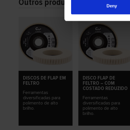
Outros produtos
Deny
DISCOS DE FLAP EM
DISCO FLAP DE
FELTRO
FELTRO – COM
COSTADO REDUZIDO
Ferramentas
diversificadas para
Ferramentas
polimento de alto
diversificadas para
brilho.
polimento de alto
brilho.