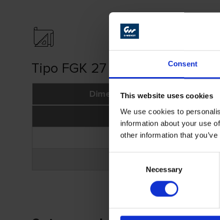
Consent
Tipo FGK 27
Dimensões (mm)
This website uses cookies
We use cookies to personalis
Ø A
information about your use of
other information that you’ve
115
Consent
125
Necessary
Selection