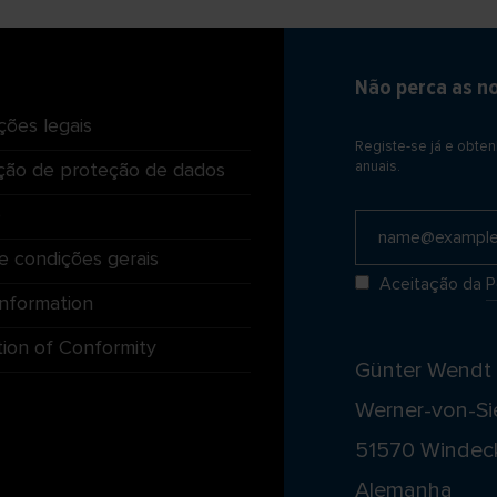
Não perca as n
ções legais
Registe-se já e obte
ção de proteção de dados
anuais.
o
e condições gerais
Aceitação da
P
Information
tion of Conformity
Günter Wend
Werner-von-Si
51570 Windec
Alemanha