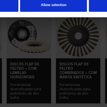
Allow selection
DISCOS FLAP DE
DISCOS FLAP DE
FELTRO – COM
FELTRO
LAMELAS
COMBINADOS – COM
HORIZONTAIS
MANTA SINTÉTICA
Ferramentas
Ferramentas
diversificadas para
diversificadas para
polimento de alto
polimento de alto
brilho.
brilho.