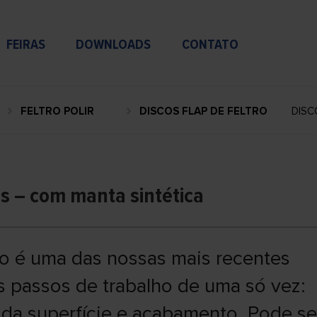
FEIRAS
DOWNLOADS
CONTATO
FELTRO POLIR
DISCOS FLAP DE FELTRO
DISC
os – com manta sintética
do é uma das nossas mais recentes
is passos de trabalho de uma só vez:
da superfície e acabamento. Pode se