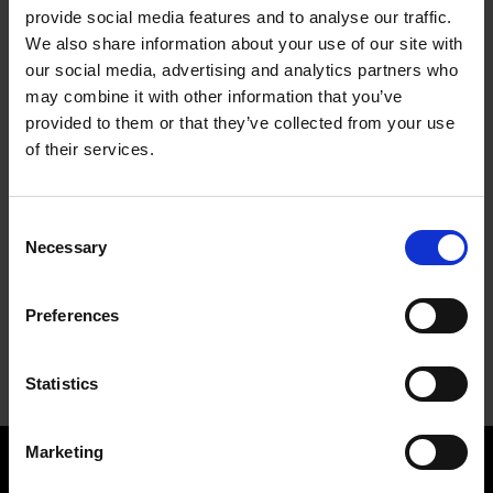
provide social media features and to analyse our traffic.
We also share information about your use of our site with
our social media, advertising and analytics partners who
may combine it with other information that you’ve
provided to them or that they’ve collected from your use
of their services.
DISCOS DE FIBRA – ÓXIDO DE ALUMÍNIO
Consent
Para inúmeros trabalhos de abrasão na indústria e no
Necessary
trabalho manual.
Selection
Preferences
MAIS INFORMAÇÕES
Statistics
Marketing
APLICAÇÕES