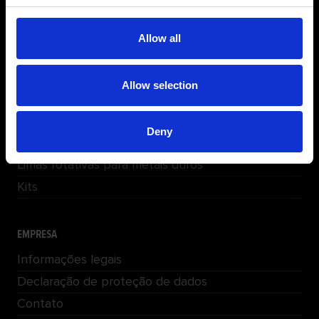
LIMPEZA REX
Corte e desbaste
Allow all
Abrasivos flexíveis
Manta Abrasiva e abrasivo revestido
Allow selection
Pré-polimento
Feltro | Polir
Deny
FPM230
Limas rotativas para metais duros
Kits
EMPRESA
Informações legais
Declaração de proteção de dados
Contato