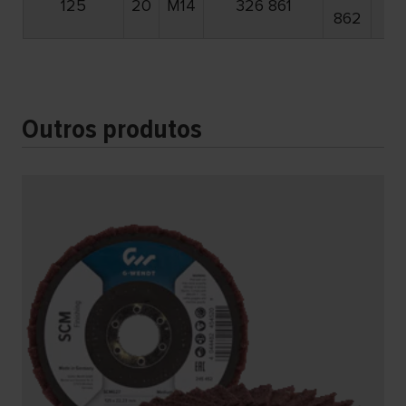
125
20
M14
326 861
862
86
Outros produtos