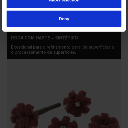
Deny
RODA COM HASTE – SINTÉTICO
Excecional para o refinamento geral de superfícies e
o processamento de superfícies.