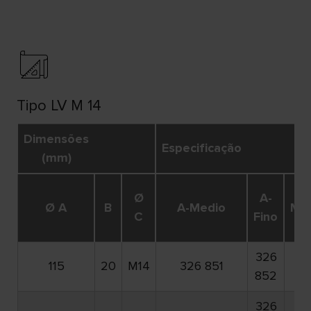
Tipo LV M 14
Dimensões
Especificação
(mm)
A
Ø
A-
Ø A
B
A-Medio
Mui
C
Fino
Fi
326
32
115
20
M14
326 851
852
85
326
32