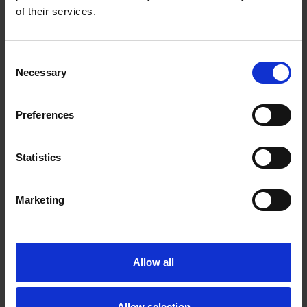
of their services.
DISCO DE TROCA RÁPIDA – SINTÉTICO
Consent
Ajudantes versáteis e flexíveis, por exemplo, para o
Necessary
Selection
refinamento geral de superfícies, em aço e aço
inoxidável (INOX).
Preferences
Statistics
Marketing
Allow all
Allow selection