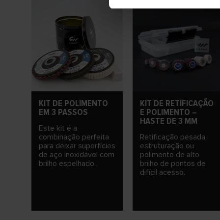
KIT DE POLIMENTO
KIT DE RETIFICAÇÃO
EM 3 PASSOS
E POLIMENTO –
HASTE DE 3 MM
Este kit é a
combinação perfeita
Retificação pesada,
para deixar superfícies
estruturação ou
de aço inoxidável com
polimento de alto
brilho espelhado.
brilho de pontos de
difícil acesso.