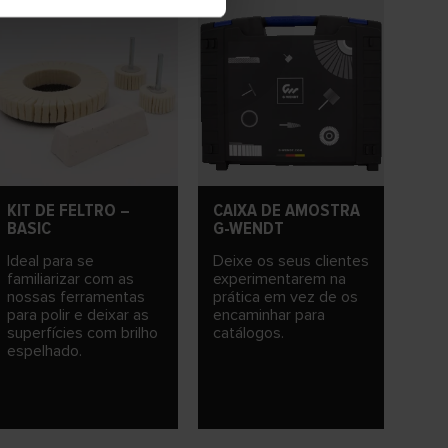
KIT DE FELTRO –
CAIXA DE AMOSTRA
BASIC
G-WENDT
Ideal para se
Deixe os seus clientes
familiarizar com as
experimentarem na
nossas ferramentas
prática em vez de os
para polir e deixar as
encaminhar para
superfícies com brilho
catálogos.
espelhado.