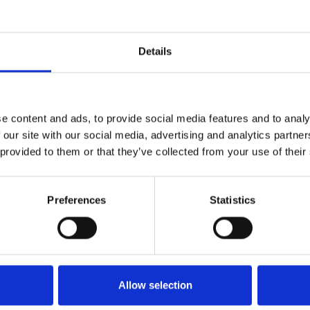
30×30
Cerâmica K4
30×30
Cerâmica K6
Details
30×30
Cerâmica K8
30×30
Zircão R40
e content and ads, to provide social media features and to analy
30×30
Zircão R60
 our site with our social media, advertising and analytics partn
 provided to them or that they’ve collected from your use of their
30×30
Zircão R80
30x30x6
–
Preferences
Statistics
Allow selection