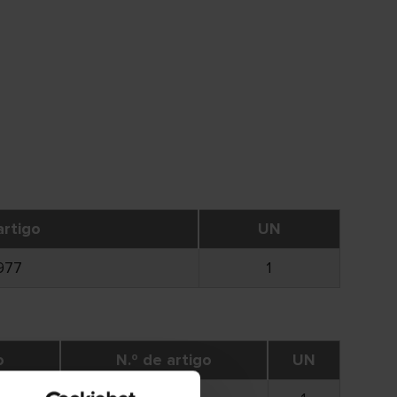
artigo
UN
977
1
o
N.º de artigo
UN