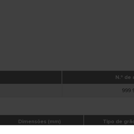
N.º de 
999 
Dimensões (mm)
Tipo de grã