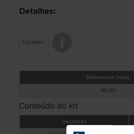
Detalhes:
Dimensões (mm)
30×30
Conteúdo do kit
Descrição