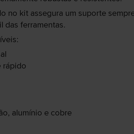
do no kit assegura um suporte sempr
il das ferramentas.
veis:
al
 rápido
ão, alumínio e cobre