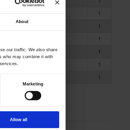
0
152 162
1
0
152 164
1
About
0
152 165
1
151 162
1
se our traffic. We also share
151 164
1
ers who may combine it with
 services.
151 165
1
150 955
1
Marketing
Allow all