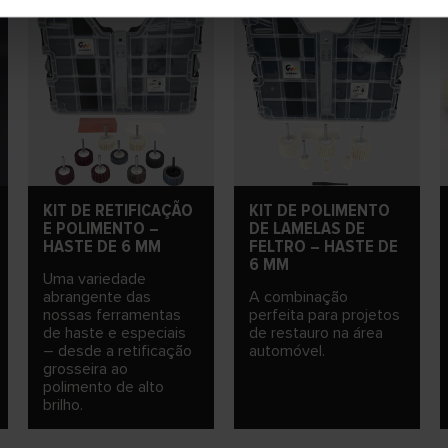
KIT DE RETIFICAÇÃO
KIT DE POLIMENTO
E POLIMENTO –
DE LAMELAS DE
HASTE DE 6 MM
FELTRO – HASTE DE
6 MM
Uma variedade
abrangente das
A combinação
nossas ferramentas
perfeita para projetos
de haste e especiais
de restauro na área
– desde a retificação
automóvel.
grosseira ao
polimento de alto
brilho.