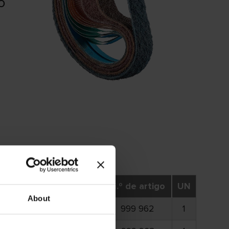
o
omprimento da cinta
N.º de artigo
UN
About
650 mm
999 962
1