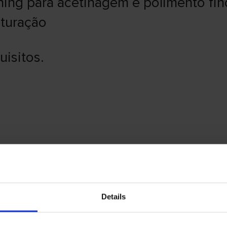
ning para acetinagem e polimento fin
uturação
uisitos.
Largura da cinta
C
Details
a de cinta para tubos PBS650
15 & 40 mm