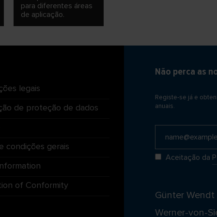
para diferentes áreas
de aplicação.
Não perca as n
ções legais
Registe-se já e obte
ção de proteção de dados
anuais.
o
e condições gerais
Aceitação da
P
Information
tion of Conformity
Günter Wend
Werner-von-Si