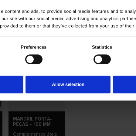
nta para tubos WENDT PBS760
15 & 40 mm
e content and ads, to provide social media features and to analy
 de cinta WENDT BFS650
6 & 12 mm
 our site with our social media, advertising and analytics partn
 provided to them or that they’ve collected from your use of their
Preferences
Statistics
Allow selection
MANDRIL PORTA-
PEÇAS – 100 MM
Complementos úteis