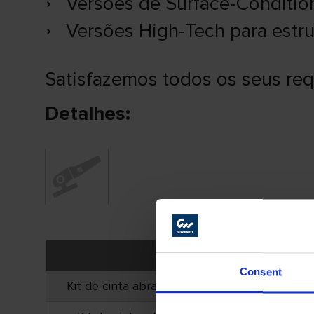
Versões de Surface-Conditio
Versões High-Tech para estr
Satisfazemos todos os seus req
Detalhes:
Variante
Consent
Kit de cinta abrasivas WENDT para a lixador