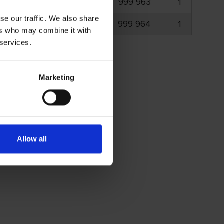
760 mm
999 963
1
se our traffic. We also share
650 mm
999 964
1
ers who may combine it with
 services.
Marketing
Allow all