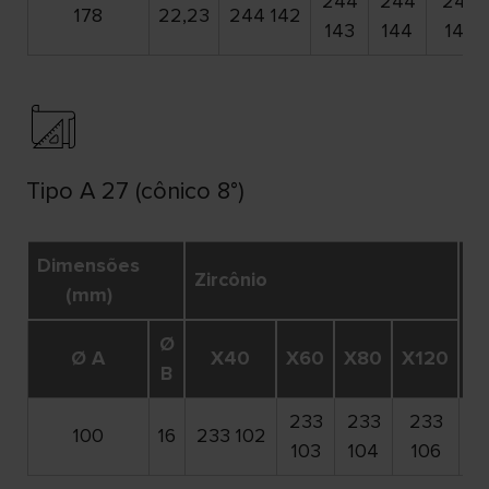
244
244
244
178
22,23
244 142
143
144
146
Tipo A 27 (cônico 8°)
Dimensões
Zircônio
(mm)
m
Ø
Ø A
X40
X60
X80
X120
B
233
233
233
100
16
233 102
15
103
104
106