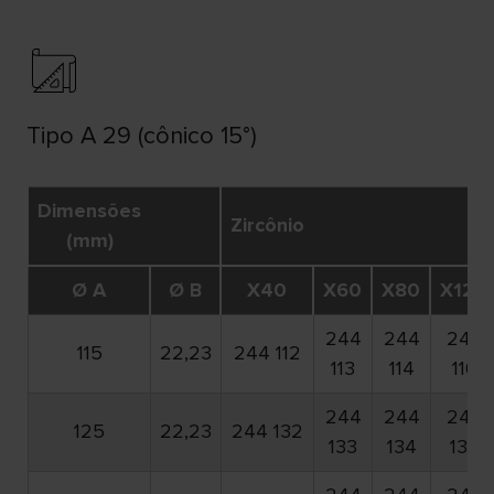
Tipo A 29 (cônico 15°)
Dimensões
Zircônio
(mm)
Ø A
Ø B
X40
X60
X80
X120
244
244
244
115
22,23
244 112
113
114
116
244
244
244
125
22,23
244 132
133
134
136