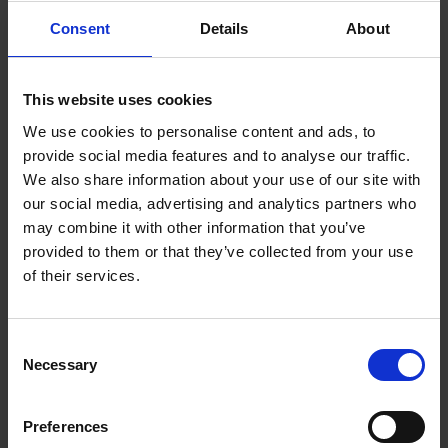
Consent
Details
About
This website uses cookies
We use cookies to personalise content and ads, to
provide social media features and to analyse our traffic.
We also share information about your use of our site with
our social media, advertising and analytics partners who
may combine it with other information that you’ve
provided to them or that they’ve collected from your use
of their services.
DISCOS DE TROCA RÁPIDA UNITIZED
Consent
Necessary
Selection
Manta abrasiva de qualidade industrial –
especialmente adequado para a preparação de
superfícies para polimento e também para trabalhos
Preferences
gerais de acabamento.