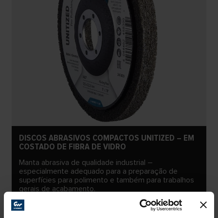
DISCOS ABRASIVOS COMPACTOS UNITIZED – EM
COSTADO DE FIBRA DE VIDRO
Manta abrasiva de qualidade industrial –
especialmente adequado para a preparação de
superfícies para polimento e também para trabalhos
gerais de acabamento.