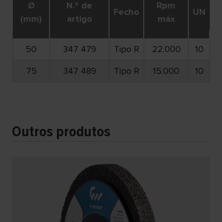
Ø
N.º de
Rpm
Fecho
UN
(mm)
artigo
máx
50
347 479
Tipo R
22.000
10
75
347 489
Tipo R
15.000
10
Outros produtos