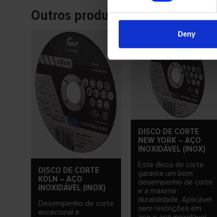
Outros produtos
Deny
DISCO DE CORTE
NEW YORK – AÇO
INOXIDÁVEL (INOX)
Este disco de corte
DISCO DE CORTE
garante um bom
KÖLN – AÇO
desempenho de corte
INOXIDÁVEL (INOX)
e a máxima
durabilidade. Aplicável
Desempenho de corte
sem restrições em
excecional e