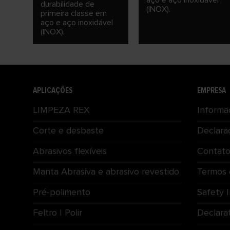
aço e aço inoxidável
durabilidade de
(INOX).
primeira classe em
aço e aço inoxidável
(INOX).
APLICAÇÕES
EMPRESA
LIMPEZA REX
Informa
Corte e desbaste
Declara
Abrasivos flexíveis
Contat
Manta Abrasiva e abrasivo revestido
Termos 
Pré-polimento
Safety 
Feltro | Polir
Declara