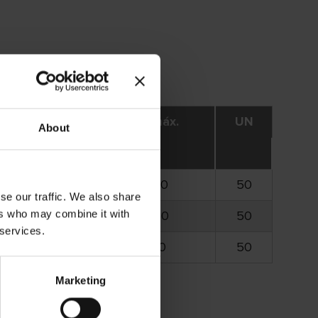
icación
Rpm máx.
UN
About
-BF
13.300
50
se our traffic. We also share
ers who may combine it with
-BF
12.250
50
 services.
-BF
6.650
50
Marketing