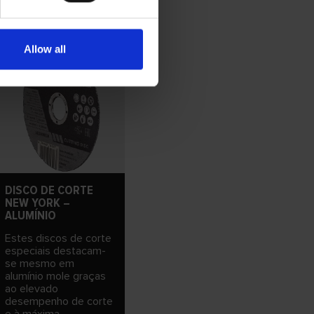
Allow all
DISCO DE CORTE
NEW YORK –
ALUMÍNIO
Estes discos de corte
especiais destacam-
se mesmo em
alumínio mole graças
ao elevado
desempenho de corte