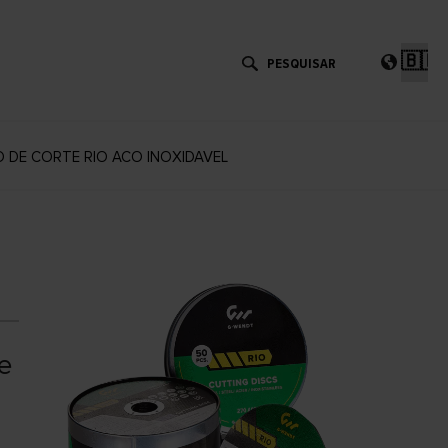
Esc
um
idi
 DE CORTE RIO ACO INOXIDAVEL
e