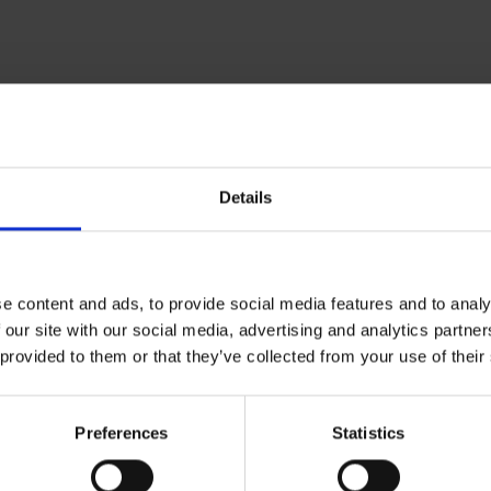
Tipo 41 / T1
Especif
Details
Ø C
22,23
270 406
A60Q
e content and ads, to provide social media features and to analy
 our site with our social media, advertising and analytics partn
22,23
270 407
A60Q
 provided to them or that they’ve collected from your use of their
22,23
270 415
A46S
Preferences
Statistics