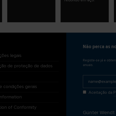
redondo em aço.
Não perca as n
ções legais
Registe-se já e obte
ção de proteção de dados
anuais.
o
e condições gerais
Aceitação da
P
Information
tion of Conformity
Günter Wend