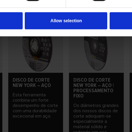
Allow selection
DISCO DE CORTE
DISCO DE CORTE
NEW YORK – AÇO
NEW YORK – AÇO |
PROCESSAMENTO
Esta ferramenta
FIXO
combina um forte
desempenho de corte
Os diâmetros grandes
com uma durabilidade
dos nossos discos de
excecional em aço.
corte adequam-se
especialmente a
material sólido e