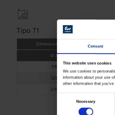
Tipo T1
Dimensões (mm)
Consent
Ø A
B
This website uses cookies
115
1,0
We use cookies to personalis
information about your use of
125
1,0
other information that you’ve
230
1,9
Consent
Necessary
Selection