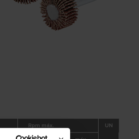
Rpm máx.
UN