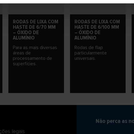
RODAS DE LIXA COM
RODAS DE LIXA COM
HASTE DE 6/70 MM
HASTE DE 6/100 MM
– ÓXIDO DE
– ÓXIDO DE
ALUMÍNIO
ALUMÍNIO
Para as mais diversas
Rodas de flap
áreas de
particularmente
processamento de
universais.
superfícies.
Não perca as n
ções legais