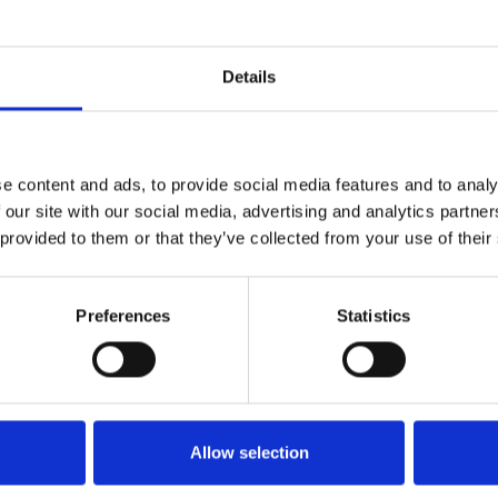
K40
K60
K80
K1
102 012
102 014
102 016
102
Details
102 092
102 094
102 096
102
102 182
102 184
102 186
e content and ads, to provide social media features and to analy
102 252
102 254
102 256
 our site with our social media, advertising and analytics partn
 provided to them or that they’ve collected from your use of their
Preferences
Statistics
Allow selection