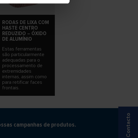
RODAS DE LIXA COM
HASTE CENTRO
REDUZIDO – ÓXIDO
DE ALUMÍNIO
Estas ferramentas
são particularmente
adequadas para o
processamento de
extremidades
internas, assim como
para retificar faces
frontais.
Contacto
ossas campanhas de produtos.