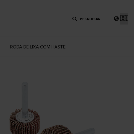
Esc
um
idi
RODA DE LIXA COM HASTE
a