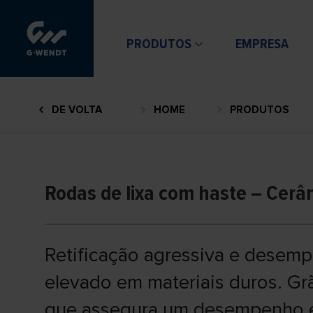
PRODUTOS
EMPRESA
DE VOLTA
HOME
PRODUTOS
Rodas de lixa com haste – Cerâ
Retificação agressiva e desem
elevado em materiais duros. Gr
que assegura um desempenho ele