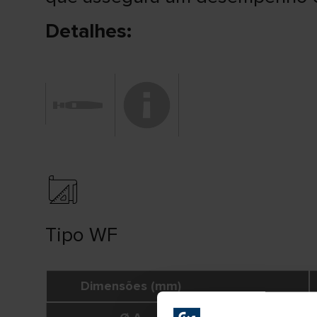
Detalhes:
Tipo WF
Dimensões (mm)