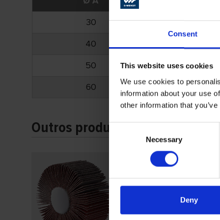
Ø A
B
Ø C
30
15
6
Consent
40
20
6
50
30
6
This website uses cookies
We use cookies to personalis
60
30
6
information about your use of
other information that you’ve
Outros produtos
Consent
Necessary
Selection
Deny