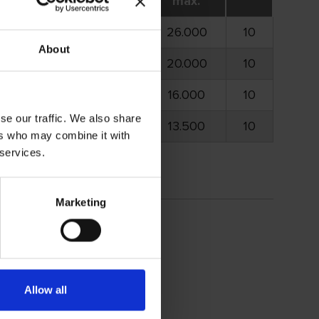
20
opt.
máx.
 018
16.000
26.000
10
About
 098
13.000
20.000
10
–
11.000
16.000
10
se our traffic. We also share
–
9.000
13.500
10
ers who may combine it with
 services.
Marketing
Allow all