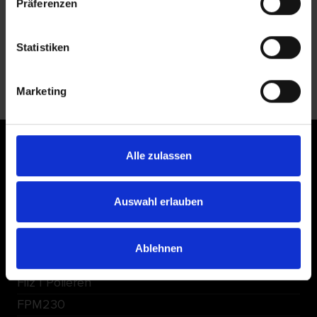
Präferenzen
180
22,23
442
445
446
448
Statistiken
Alle Produkte
Marketing
ANWENDUNGSBEREICHE
Alle zulassen
REX Reinigen
Trennen und Schruppen
Auswahl erlauben
Schleifmittel auf Unterlage
Schleifvlies und Schleifleinen
Ablehnen
Pre-Polishing
Filz | Polieren
FPM230