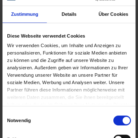
Zustimmung
Details
Über Cookies
Diese Webseite verwendet Cookies
Typ RFD
Wir verwenden Cookies, um Inhalte und Anzeigen zu
personalisieren, Funktionen für soziale Medien anbieten
Abmessungen
zu können und die Zugriffe auf unsere Website zu
Zirkon
(mm)
analysieren. Außerdem geben wir Informationen zu Ihrer
Verwendung unserer Website an unsere Partner für
Ø A
Ø B
Z36
Z60
Z80
Z12
soziale Medien, Werbung und Analysen weiter. Unsere
Partner führen diese Informationen möglicherweise mit
264
264
264
264
115
22,23
weiteren Daten zusammen, die Sie ihnen bereitgestellt
412
415
416
418
haben oder die sie im Rahmen Ihrer Nutzung der Dienste
gesammelt haben.
Einwilligungsauswahl
264
264
264
264
125
22,23
Notwendig
422
425
426
428
264
264
264
264