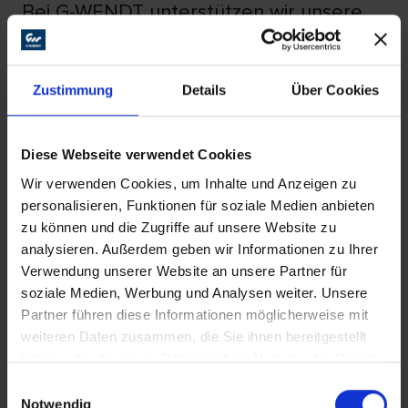
Bei G-WENDT unterstützen wir unsere
Kunden dabei, die Betrachtungsweise
und somit auch das Vorgehen im
Bereich der Oberflächenbearbeitung zu
Zustimmung
Details
Über Cookies
verändern.
Die Basis für jeden Aspekt unseres
Diese Webseite verwendet Cookies
unternehmerischen Handelns wird von
Wir verwenden Cookies, um Inhalte und Anzeigen zu
personalisieren, Funktionen für soziale Medien anbieten
fünf Grundwerten gebildet, die tief in
zu können und die Zugriffe auf unsere Website zu
unserer DNA verwurzelt sind.
analysieren. Außerdem geben wir Informationen zu Ihrer
Verwendung unserer Website an unsere Partner für
soziale Medien, Werbung und Analysen weiter. Unsere
1 | KOMMUNIKATION AUF AUGENHÖHE –
Partner führen diese Informationen möglicherweise mit
OFFEN UND DIREKT
weiteren Daten zusammen, die Sie ihnen bereitgestellt
haben oder die sie im Rahmen Ihrer Nutzung der Dienste
gesammelt haben.
Einwilligungsauswahl
2 | GANZHEITLICHE BERATUNG – AUCH
Notwendig