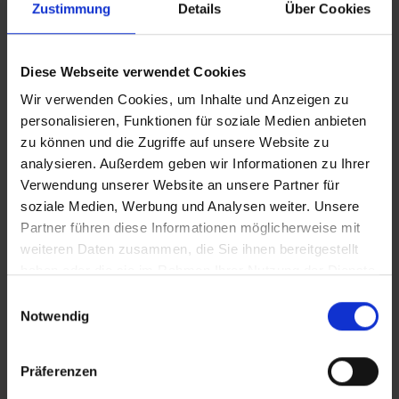
Zustimmung
Details
Über Cookies
Diese Webseite verwendet Cookies
Wir verwenden Cookies, um Inhalte und Anzeigen zu
personalisieren, Funktionen für soziale Medien anbieten
zu können und die Zugriffe auf unsere Website zu
analysieren. Außerdem geben wir Informationen zu Ihrer
Verwendung unserer Website an unsere Partner für
soziale Medien, Werbung und Analysen weiter. Unsere
Partner führen diese Informationen möglicherweise mit
weiteren Daten zusammen, die Sie ihnen bereitgestellt
haben oder die sie im Rahmen Ihrer Nutzung der Dienste
KÖLN ELASTISCHE SCHRUPPSCHEIBE –
gesammelt haben.
Einwilligungsauswahl
EDELSTAHL (INOX) | STAHL
Notwendig
Schweißnahtbearbeitung, Entgraten, Anfasen oder
Flächenschliff – Schruppscheiben in Industriequalität.
Präferenzen