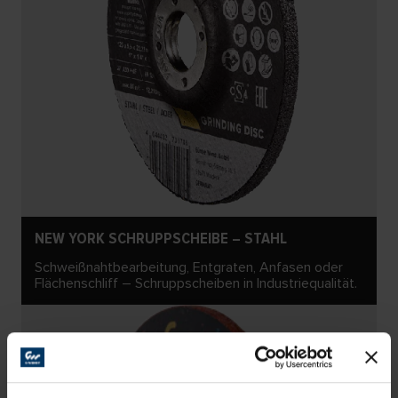
NEW YORK SCHRUPPSCHEIBE – STAHL
Schweißnahtbearbeitung, Entgraten, Anfasen oder
Flächenschliff – Schruppscheiben in Industriequalität.