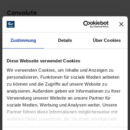
Convolute
Diese vielseitigen Werkzeuge eignen
sich zum Entgraten, Überblenden oder
Zustimmung
Details
Über Cookies
Reparieren von Oberflächen. Zudem
können sie zur
Oberflächenvereinheitlichung
Diese Webseite verwendet Cookies
eingesetzt werden.
Wir verwenden Cookies, um Inhalte und Anzeigen zu
personalisieren, Funktionen für soziale Medien anbieten
Hergestellt werden sie aus
zu können und die Zugriffe auf unsere Website zu
aufgeschäumten Schleifvlies, welches
analysieren. Außerdem geben wir Informationen zu Ihrer
um einen Kern gewickelt ist. Dabei
Verwendung unserer Website an unsere Partner für
verringert die höhere Elastizität das
soziale Medien, Werbung und Analysen weiter. Unsere
Partner führen diese Informationen möglicherweise mit
Risiko, das Werkstück zu beschädigen.
weiteren Daten zusammen, die Sie ihnen bereitgestellt
Diese Produkte sind für den stationären
haben oder die sie im Rahmen Ihrer Nutzung der Dienste