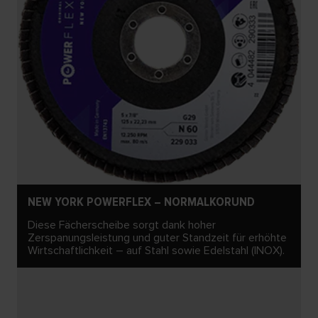
NEW YORK POWERFLEX – NORMALKORUND
Diese Fächerscheibe sorgt dank hoher
Zerspanungsleistung und guter Standzeit für erhöhte
Wirtschaftlichkeit – auf Stahl sowie Edelstahl (INOX).