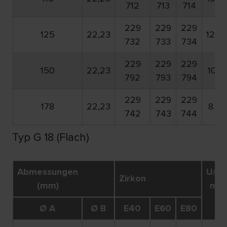
712
713
714
229
229
229
125
22,23
12.2
732
733
734
229
229
229
150
22,23
10.1
792
793
794
229
229
229
178
22,23
8.50
742
743
744
Typ G 18 (Flach)
Abmessungen
U/Mi
Zirkon
(mm)
max
Ø A
Ø B
E40
E60
E80