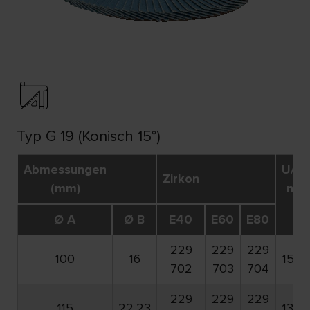
Typ G 19 (Konisch 15°)
Abmessungen
U/Mi
Zirkon
(mm)
max
Ø A
Ø B
E40
E60
E80
229
229
229
100
16
15.3
702
703
704
229
229
229
115
22,23
13.3