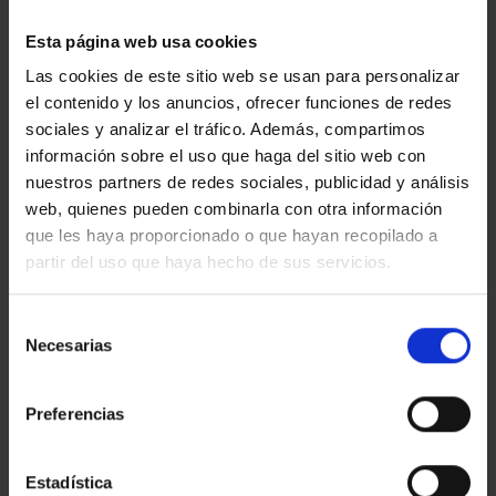
Esta página web usa cookies
Las cookies de este sitio web se usan para personalizar
el contenido y los anuncios, ofrecer funciones de redes
sociales y analizar el tráfico. Además, compartimos
información sobre el uso que haga del sitio web con
nuestros partners de redes sociales, publicidad y análisis
DISCOS DE LÁMINAS DE FIELTRO, CON PLACA DE
web, quienes pueden combinarla con otra información
APOYO REDUCIDA
que les haya proporcionado o que hayan recopilado a
partir del uso que haya hecho de sus servicios.
Discos de láminas de fieltro, con placa de apoyo
reducida […]
Selección
Necesarias
de
consentimiento
Preferencias
Estadística