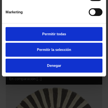
Marketing
Permitir todas
Permitir la selección
DISCOS DE LÁMINAS DE FIELTRO, CON LÁMINAS
Denegar
HORIZONTALES
Discos de láminas de fieltro, con láminas horizontales
En comparación […]