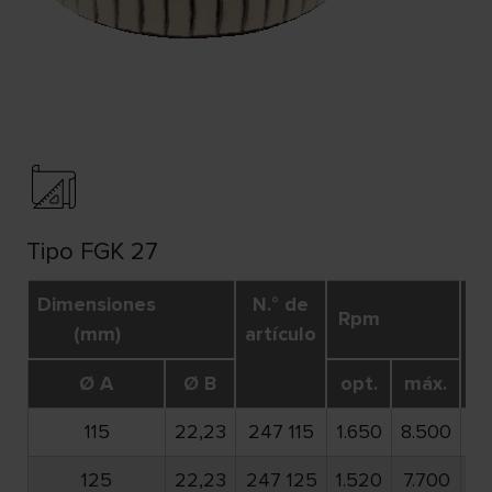
Tipo FGK 27
Dimensiones
N.° de
Rpm
U
(mm)
artículo
Ø A
Ø B
opt.
máx.
115
22,23
247 115
1.650
8.500
2
125
22,23
247 125
1.520
7.700
2