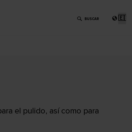
Eleg
un
idi
para el pulido, así como para