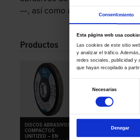
—, así como amoladoras de aca
Consentimiento
Esta página web usa cookie
Productos
Las cookies de este sitio we
y analizar el tráfico. Ademá
redes sociales, publicidad y
que hayan recopilado a parti
Selección
Necesarias
de
consentimiento
DISCOS DE
DISCOS ABRASIVOS
LIBERACIÓN RÁPIDA
Denegar
COMPACTOS
UNITIZED
UNITIZED – EN