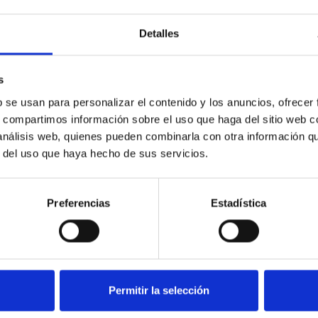
bado Unitized.
Detalles
s
b se usan para personalizar el contenido y los anuncios, ofrecer
s, compartimos información sobre el uso que haga del sitio web 
 análisis web, quienes pueden combinarla con otra información q
r del uso que haya hecho de sus servicios.
Preferencias
Estadística
LIJADORA DE
DISCOS DE
Permitir la selección
ACABADO UNITIZED
PREPULIDO
UNITIZED DE CAMBIO