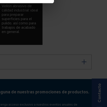
Vellón abrasivo de
calidad industrial: ideal
para preparar
superficies para el
pulido, así como para
trabajos de acabado
en general.
Contacto
inguna de nuestras promociones de productos.
btenga acceso exclusivo a nuestros eventos anuales de