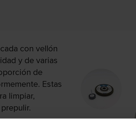
icada con vellón
idad y de varias
roporción de
formemente. Estas
a limpiar,
prepulir.
tas, discos
lanas y cónicas