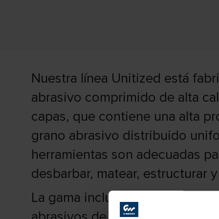
Nuestra línea Unitized está fabr
abrasivo comprimido de alta cal
capas, que contiene una alta p
grano abrasivo distribuido uni
herramientas son adecuadas par
desbarbar, matear, estructurar y 
La gama incluye muelas compac
abrasivos de cambio rápido —p