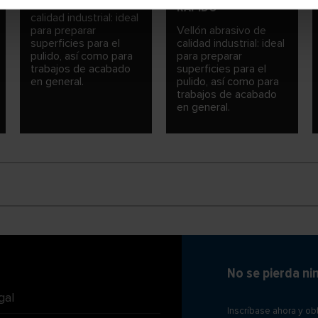
Vellón abrasivo de
RÁPIDO
calidad industrial: ideal
para preparar
Vellón abrasivo de
superficies para el
calidad industrial: ideal
pulido, así como para
para preparar
trabajos de acabado
superficies para el
en general.
pulido, así como para
trabajos de acabado
en general.
No se pierda n
gal
Inscríbase ahora y o