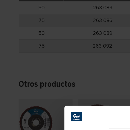
50
263 083
75
263 086
50
263 089
75
263 092
Otros productos