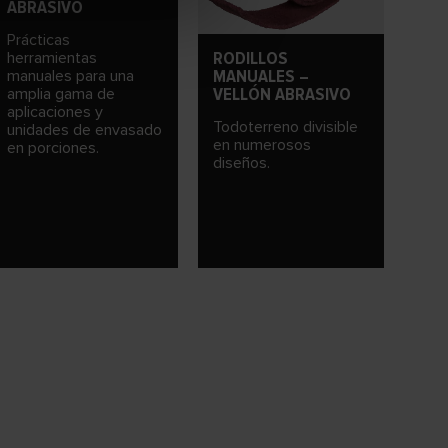
ABRASIVO
Prácticas
RODILLOS
herramientas
MANUALES –
manuales para una
VELLÓN ABRASIVO
amplia gama de
aplicaciones y
Todoterreno divisible
unidades de envasado
en numerosos
en porciones.
diseños.