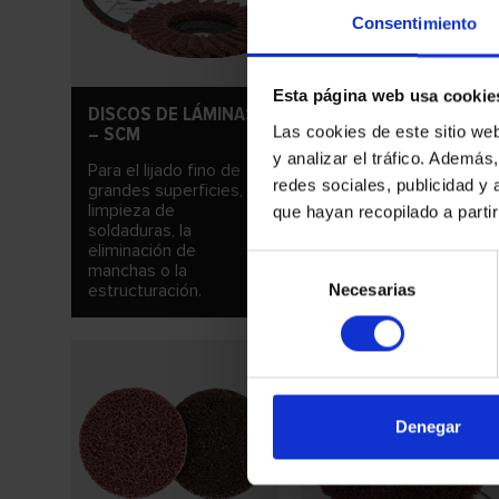
Consentimiento
Esta página web usa cookie
DISCOS DE LÁMINAS
POLYPOWER
– SCM
Las cookies de este sitio we
Para trabajos de
y analizar el tráfico. Ademá
Para el lijado fino de
acabado en grandes
redes sociales, publicidad y
grandes superficies, la
superficies.
limpieza de
que hayan recopilado a parti
soldaduras, la
eliminación de
Selección
manchas o la
estructuración.
Necesarias
de
consentimiento
Denegar