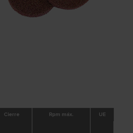
Cierre
Rpm máx.
UE