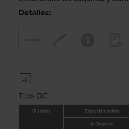
Detalles
:
Tipo QC
Ø (mm)
Especificación
A-Grueso