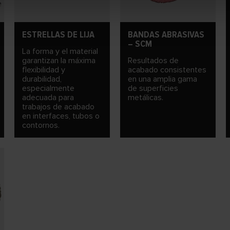
ESTRELLAS DE LIJA
BANDAS ABRASIVAS
– SCM
La forma y el material
garantizan la máxima
Resultados de
flexibilidad y
acabado consistentes
durabilidad,
en una amplia gama
especialmente
de superficies
adecuada para
metálicas.
trabajos de acabado
en interfaces, tubos o
contornos.