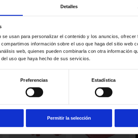
Detalles
s
RODAJAS
DISCOS LAMINARES
ADHESIVAS – SCM
M14 – VELLÓN
b se usan para personalizar el contenido y los anuncios, ofrecer
s, compartimos información sobre el uso que haga del sitio web 
Para el acabado
Mateado, satinado o
 análisis web, quienes pueden combinarla con otra información q
universal de
para limpieza y
superficies.
preparación.
r del uso que haya hecho de sus servicios.
Preferencias
Estadística
Permitir la selección