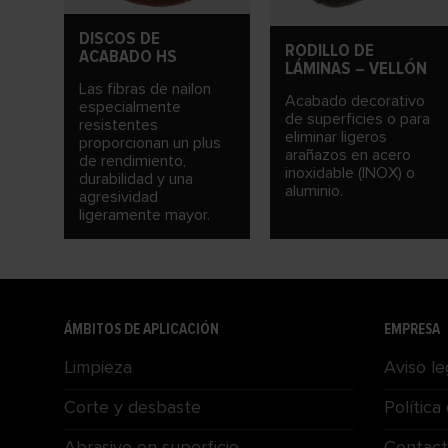
DISCOS DE
RODILLO DE
ACABADO HS
LÁMINAS – VELLÓN
Las fibras de nailon
Acabado decorativo
especialmente
de superficies o para
resistentes
eliminar ligeros
proporcionan un plus
arañazos en acero
de rendimiento,
inoxidable (INOX) o
durabilidad y una
aluminio.
agresividad
ligeramente mayor.
ÁMBITOS DE APLICACIÓN
EMPRESA
Limpieza
Aviso le
Corte y desbaste
Política
Abrasivo en superficie
Contac