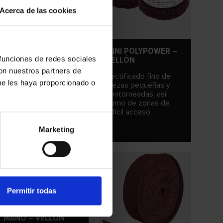
Acerca de las cookies
DISCO DE LÁMINAS –
MINI POLYPOWER –
VELLÓN
VELLÓN
 funciones de redes sociales
con nuestros partners de
Acabado ideal en
Rectificado fino de
ue les haya proporcionado o
grandes superficies.
piezas pequeñas y
contorneadas, así
como de zonas de
difícil acceso.
Marketing
Permitir todas
ALMOHADILLAS DE
MANO – VELLÓN