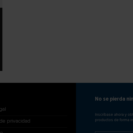
No se pierda n
gal
Inscríbase ahora y o
 de privacidad
productos de forma i
to