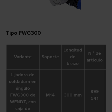
Tipo FWG300
Longitud
N.° de
Variante
Soporte
de
U
artículo
brazo
Lijadora de
soldadura en
ángulo
999
FWG300 de
M14
300 mm
1
941
WENDT, con
caja de