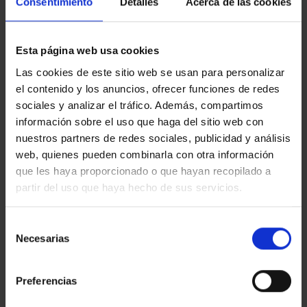
Consentimiento
Detalles
Acerca de las cookies
Esta página web usa cookies
Las cookies de este sitio web se usan para personalizar
el contenido y los anuncios, ofrecer funciones de redes
sociales y analizar el tráfico. Además, compartimos
información sobre el uso que haga del sitio web con
nuestros partners de redes sociales, publicidad y análisis
web, quienes pueden combinarla con otra información
que les haya proporcionado o que hayan recopilado a
partir del uso que haya hecho de sus servicios.
LIJADORA DE BANDA PARA TUBOS
Selección
Necesarias
de
Extensiones de lijadora de banda para tubos, lima de
consentimiento
banda o lijadora de soldadura en ángulo: máxima
flexibilidad para el usuario en todo momento. Con
Preferencias
nuestro programa de extensión puede ampliar el
FPM230 a una solución 5 en 1.