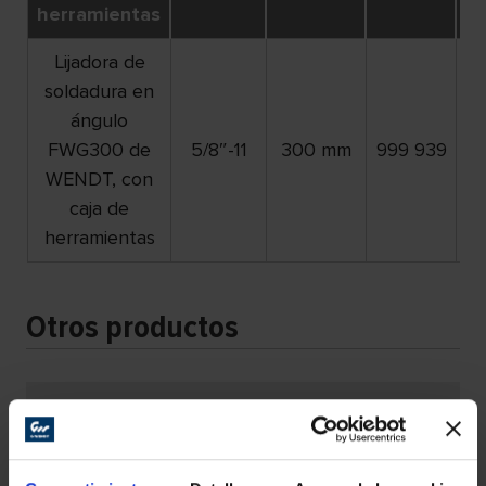
herramientas
Lijadora de
soldadura en
ángulo
FWG300 de
5/8″-11
300 mm
999 939
1
WENDT, con
caja de
herramientas
Otros productos