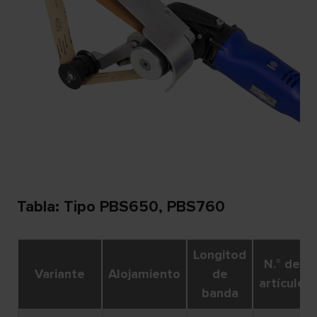
Tabla: Tipo PBS650, PBS760
Longitod
N.° de
Variante
Alojamiento
de
artículo
banda