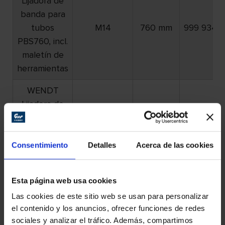
Lijadora de
banda para
tubos
M14
760 mm
999 934
PBS760, incl.
maletín de
herramientas
WENDT
Lijadora de
banda para
tubos
5/8″-11
760 mm
999 935
PBS760, incl.
Consentimiento
Detalles
Acerca de las cookies
maletín de
herramientas
Esta página web usa cookies
Las cookies de este sitio web se usan para personalizar
Otros productos
el contenido y los anuncios, ofrecer funciones de redes
sociales y analizar el tráfico. Además, compartimos