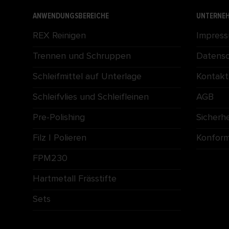
ANWENDUNGSBEREICHE
UNTERNE
REX Reinigen
Impres
Trennen und Schruppen
Datens
Schleifmittel auf Unterlage
Kontakt
Schleifvlies und Schleifleinen
AGB
Pre-Polishing
Sicherh
Filz | Polieren
Konformi
FPM230
Hartmetall Frässtifte
Sets