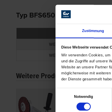
Typ BFS650
Zustimmung
Variante
WENDT Bandfeile BFS650, inkl
Diese Webseite verwendet 
WENDT Bandfeile BFS650, inkl
Wir verwenden Cookies, um I
und die Zugriffe auf unsere 
Website an unsere Partner fü
möglicherweise mit weiteren
Weitere Produkte
der Dienste gesammelt habe
Einwilligungsauswahl
Notwendig