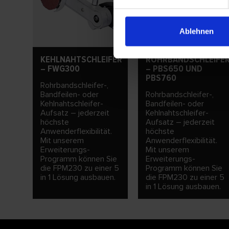
Ablehnen
KEHLNAHTSCHLEIFER
ROHRBANDSCHLEIFE
– FWG300
– PBS650 UND
PBS760
Rohrbandschleifer-,
Bandfeilen- oder
Rohrbandschleifer-,
Kehlnahtschleifer-
Bandfeilen- oder
Aufsatz – jederzeit
Kehlnahtschleifer-
höchste
Aufsatz – jederzeit
Anwenderflexibilität.
höchste
Mit unserem
Anwenderflexibilität.
Erweiterungs-
Mit unserem
Programm können Sie
Erweiterungs-
die FPM230 zu einer 5
Programm können Sie
in 1 Lösung ausbauen.
die FPM230 zu einer 5
in 1 Lösung ausbauen.