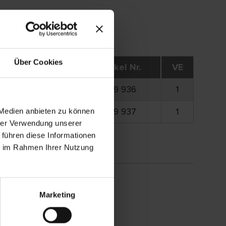
Über Cookies
Bandlänge
Artikel Nr.
VE
650 mm
999 936
1
650 mm
999 937
1
 Medien anbieten zu können
hrer Verwendung unserer
 führen diese Informationen
ie im Rahmen Ihrer Nutzung
Marketing