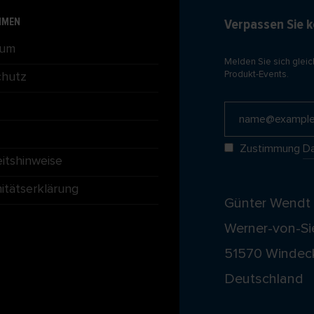
HMEN
Verpassen Sie k
sum
Melden Sie sich gleich
chutz
Produkt-Events.
Zustimmung
Da
eitshinweise
tätserklärung
Günter Wend
Werner-von-Si
51570 Windec
Deutschland