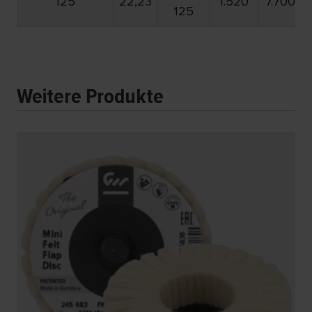
125
22,23
1.520
7.700
125
Weitere Produkte