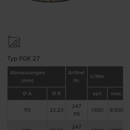
Typ FGK 27
Abmessungen
Artikel
U/Min.
(mm)
Nr.
Ø A
Ø B
opt.
max.
247
115
22,23
1.650
8.500
115
247