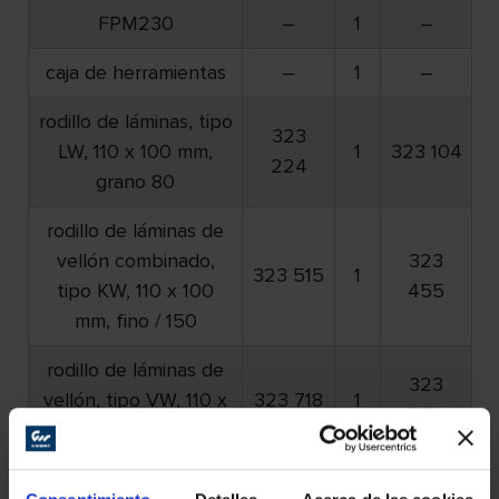
FPM230
–
1
–
caja de herramientas
–
1
–
rodillo de láminas, tipo
323
LW, 110 x 100 mm,
1
323 104
224
grano 80
rodillo de láminas de
vellón combinado,
323
323 515
1
tipo KW, 110 x 100
455
mm, fino / 150
rodillo de láminas de
323
vellón, tipo VW, 110 x
323 718
1
753
100 mm, muy fino
rodillo de cepillo de
323