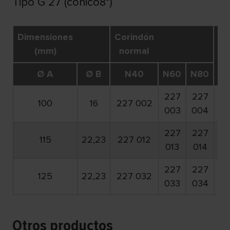
Tipo G 27 (cónico8°)
Dimensiones
Corindón
R
(mm)
normal
m
Ø A
Ø B
N40
N60
N80
227
227
100
16
227 002
15
003
004
227
227
115
22,23
227 012
13
013
014
227
227
125
22,23
227 032
12
033
034
Otros productos