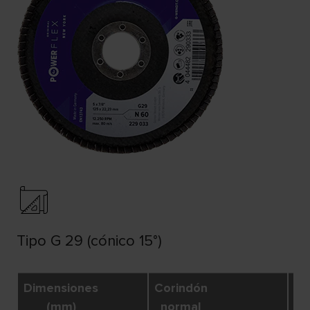
Tipo G 29 (cónico 15°)
Dimensiones
Corindón
R
(mm)
normal
m