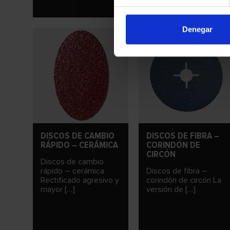
Denegar
DISCOS DE CAMBIO
DISCOS DE FIBRA –
RÁPIDO – CERÁMICA
CORINDÓN DE
CIRCÓN
Discos de cambio
rápido – cerámica
Discos de fibra –
Rectificado agresivo y
corindón de circón La
mayor […]
versión de […]