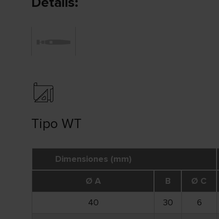
Details:
Tipo WT
Dimensiones (mm)
Ø A
B
Ø C
40
30
6