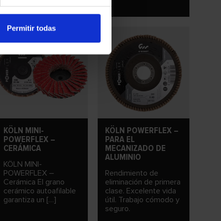
[…]
Permitir todas
KÖLN MINI-
KÖLN POWERFLEX –
POWERFLEX –
PARA EL
CERÁMICA
MECANIZADO DE
ALUMINIO
KÖLN MINI-
POWERFLEX –
Rendimiento de
Cerámica El grano
eliminación de primera
cerámico autoafilable
clase. Excelente vida
garantiza un […]
útil. Trabajo cómodo y
seguro.