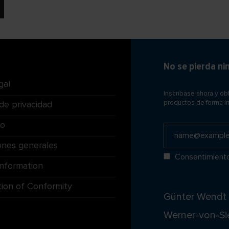
No se pierda n
gal
Inscríbase ahora y o
 de privacidad
productos de forma i
to
ones generales
Consentimient
Information
tion of Conformity
Günter Wend
Werner-von-Si