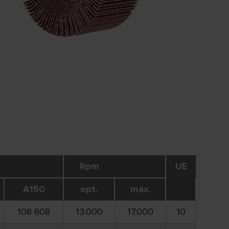
Rpm
UE
A150
opt.
máx.
108 608
13.000
17.000
10