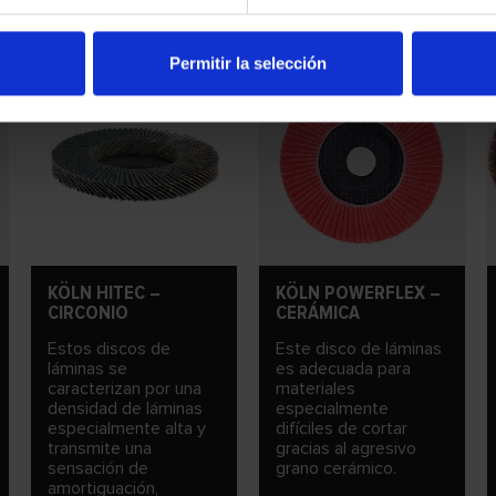
Permitir la selección
KÖLN HITEC –
KÖLN POWERFLEX –
CIRCONIO
CERÁMICA
Estos discos de
Este disco de láminas
láminas se
es adecuada para
caracterizan por una
materiales
densidad de láminas
especialmente
especialmente alta y
difíciles de cortar
transmite una
gracias al agresivo
sensación de
grano cerámico.
amortiguación,