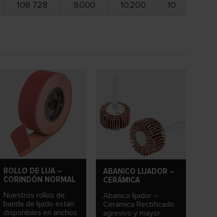
108 728
9.000
10.200
10
ROLLO DE LIJA –
ABANICO LIJADOR –
CORINDÓN NORMAL
CERÁMICA
Nuestros rollos de
Abanico lijador –
banda de lijado están
Cerámica Rectificado
disponibles en anchos
agresivo y mayor