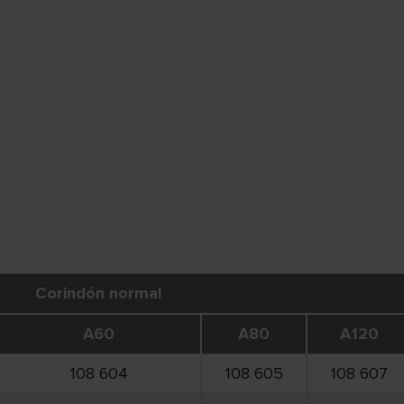
Corindón normal
A60
A80
A120
108 604
108 605
108 607