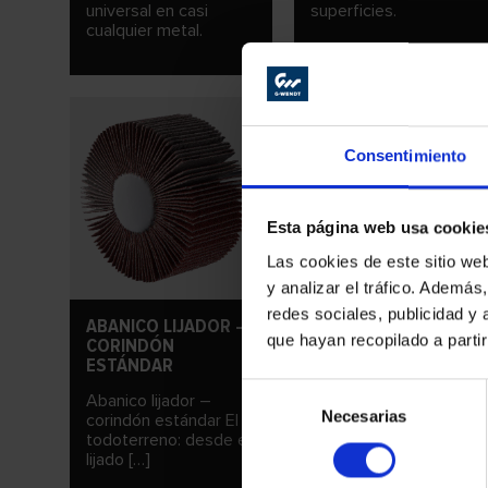
universal en casi
superficies.
cualquier metal.
Consentimiento
Esta página web usa cookie
Las cookies de este sitio we
y analizar el tráfico. Ademá
redes sociales, publicidad y
ABANICO LIJADOR –
MINIABANICOS
que hayan recopilado a parti
CORINDÓN
LIJADORES DE
ESTÁNDAR
CORINDÓN NORMAL
Selección
Abanico lijador –
Miniabanicos lijadores
Necesarias
de
corindón estándar El
de corindón normal
todoterreno: desde el
Especialmente aptos
consentimiento
lijado […]
para trabajar en […]