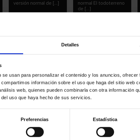
versión normal de […]
normal El todoterreno
de […]
Detalles
s
b se usan para personalizar el contenido y los anuncios, ofrecer
s, compartimos información sobre el uso que haga del sitio web 
 análisis web, quienes pueden combinarla con otra información q
ABANICO LIJADOR
ABANICO LIJADOR
r del uso que haya hecho de sus servicios.
M4 – CORINDÓN
CON MANGO DE
ESTÁNDAR
6/70 MM –
CORINDÓN
Abanico lijador M4 –
ESTÁNDAR
Preferencias
Estadística
corindón estándar
Abanico lijador
Abanico lijador con
especial con […]
mango de 6/70 mm –
corindón estándar […]