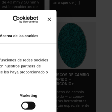
de 40 mm y 50 mm y
arranque de […]
están recubiertos de
corindón normal.
Acerca de las cookies
 funciones de redes sociales
con nuestros partners de
ue les haya proporcionado o
ABANICO LIJADOR
DISCOS DE CAMBIO
CON MANGO DE
RÁPIDO –
6/100 MM –
CIRCONIO+
CORINDÓN
Discos de cambio
ESTÁNDAR
Marketing
rápido – circonio+
Abanico lijador con
Estas herramientas
mango de 6/100 mm
están especialmente
– corindón estándar
[…]