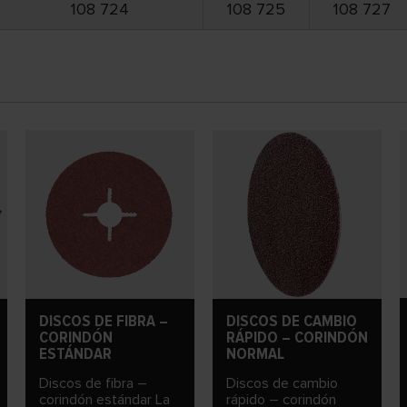
108 724
108 725
108 727
DISCOS DE FIBRA –
DISCOS DE CAMBIO
CORINDÓN
RÁPIDO – CORINDÓN
ESTÁNDAR
NORMAL
Discos de fibra –
Discos de cambio
corindón estándar La
rápido – corindón