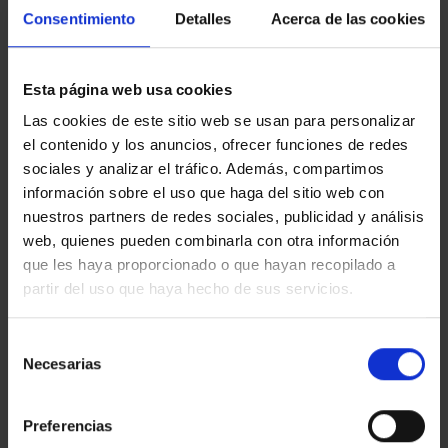
Consentimiento
Detalles
Acerca de las cookies
Esta página web usa cookies
Las cookies de este sitio web se usan para personalizar
el contenido y los anuncios, ofrecer funciones de redes
sociales y analizar el tráfico. Además, compartimos
información sobre el uso que haga del sitio web con
nuestros partners de redes sociales, publicidad y análisis
web, quienes pueden combinarla con otra información
que les haya proporcionado o que hayan recopilado a
partir del uso que haya hecho de sus servicios.
Selección
DISCOS DE LIBERACIÓN RÁPIDA UNITIZED
Necesarias
de
consentimiento
Vellón abrasivo de calidad industrial: ideal para
preparar superficies para el pulido, así como para
Preferencias
trabajos de acabado en general.