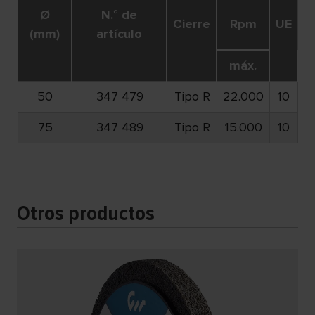
Ø
N.° de
Cierre
Rpm
UE
(mm)
artículo
máx.
50
347 479
Tipo R
22.000
10
75
347 489
Tipo R
15.000
10
Otros productos