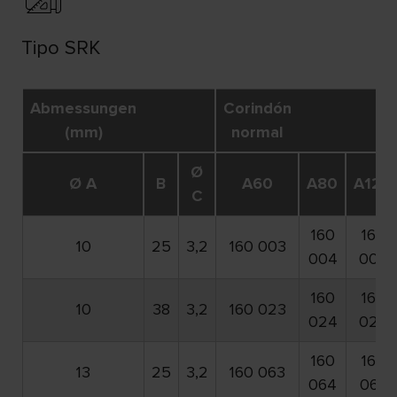
Tipo SRK
Abmessungen
Corindón
(mm)
normal
Ø
Ø A
B
A60
A80
A120
C
160
160
10
25
3,2
160 003
004
006
160
160
10
38
3,2
160 023
024
026
160
160
13
25
3,2
160 063
064
066