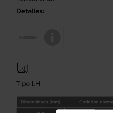
Detalles:
Tipo LH
Dimensiones (mm)
Corindón norma