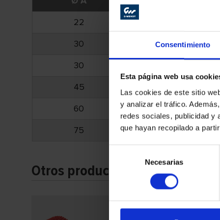
Ø A
B
A40
22
20
150 022
30
20
150 122
Consentimiento
30
30
150 162
Esta página web usa cookie
45
30
150 262
Las cookies de este sitio we
y analizar el tráfico. Ademá
60
30
150 342
redes sociales, publicidad y
que hayan recopilado a parti
75
30
150 442
Selección
Necesarias
de
Otros productos
consentimiento