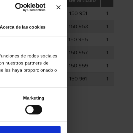
Ø D
N.° de articulo
6
150 951
1
6
150 953
1
Acerca de las cookies
6
150 955
1
6
150 957
1
 funciones de redes sociales
con nuestros partners de
6
150 959
1
ue les haya proporcionado o
8
150 961
1
Marketing