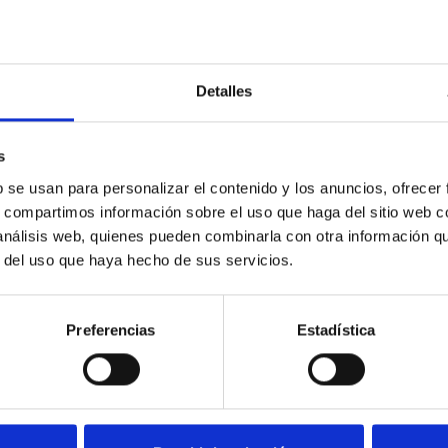
A60
A80
A120
150 024
150 025
150 027
26.000
10
150 124
150 125
150 127
19.100
10
Detalles
150 164
150 165
150 167
19.100
10
s
150 264
150 265
150 267
12.700
10
b se usan para personalizar el contenido y los anuncios, ofrecer
s, compartimos información sobre el uso que haga del sitio web 
150 344
150 345
150 347
9.500
10
 análisis web, quienes pueden combinarla con otra información q
r del uso que haya hecho de sus servicios.
150 444
150 445
150 447
7.600
10
Preferencias
Estadística