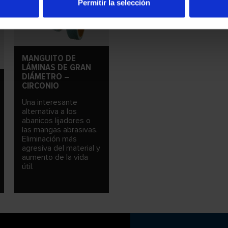
Permitir la selección
MANGUITO DE
LÁMINAS DE GRAN
DIÁMETRO –
CIRCONIO
Una interesante
alternativa a los
abanicos lijadores o
las mangas abrasivas.
Eliminación más
agresiva del material y
aumento de la vida
útil.