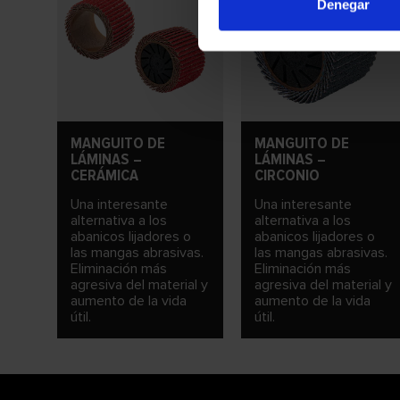
Denegar
MANGUITO DE
MANGUITO DE
LÁMINAS –
LÁMINAS –
CERÁMICA
CIRCONIO
Una interesante
Una interesante
alternativa a los
alternativa a los
abanicos lijadores o
abanicos lijadores o
las mangas abrasivas.
las mangas abrasivas.
Eliminación más
Eliminación más
agresiva del material y
agresiva del material y
aumento de la vida
aumento de la vida
útil.
útil.