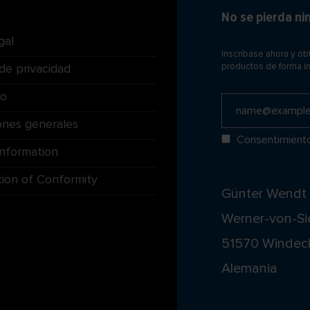
No se pierda n
gal
Inscríbase ahora y o
 de privacidad
productos de forma i
to
ones generales
Consentimient
Information
tion of Conformity
Günter Wend
Werner-von-Si
51570 Windec
Alemania