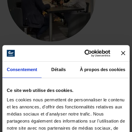
Consentement
Détails
À propos des cookies
Nous nous réjouissons de votre visite
!
Ce site web utilise des cookies.
Les cookies nous permettent de personnaliser le contenu
METALSHOW & TIB |
Bucarest
et les annonces, d'offrir des fonctionnalités relatives aux
13 – 16 Mai 2025
médias sociaux et d'analyser notre trafic. Nous
partageons également des informations sur l'utilisation de
HALL B.2 STAND 55
notre site avec nos partenaires de médias sociaux, de