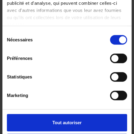
publicité et d'analyse, qui peuvent combiner celles-ci
avec d'autres informations que vous leur avez fournies
ou qu'ils ont collectées lors de votre utilisation de leurs
services.
Sélection
Nécessaires
du
consentement
Préférences
Statistiques
INDUSMACH KENYA |
Nairobi
Marketing
28 – 30 Mai 2025
STAND 223
Tout autoriser